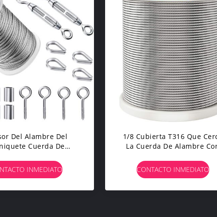
or Del Alambre Del
1/8 Cubierta T316 Que Cer
niquete Cuerda De
La Cuerda De Alambre Co
re De 2m M X 50 Pies
Barandilla Del Grado De L
n La Capa Del Pvc
Aviones De Los 250FT
NTACTO INMEDIATO
CONTACTO INMEDIATO