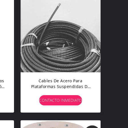
os
Cables De Acero Para
ón
Plataformas Suspendidas De
Alta Resistencia A La Tracción
4 × 31 SW + FC
CONTACTO INMEDIATO