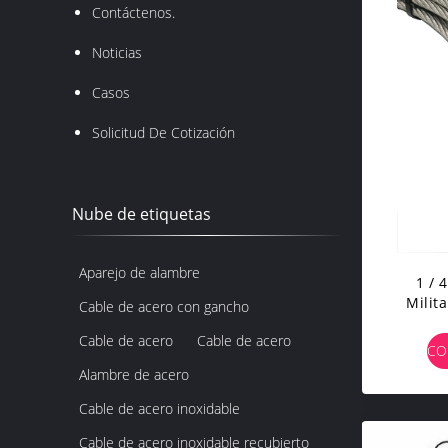
Contáctenos.
Noticias
Casos
Solicitud De Cotización
Nube de etiquetas
Aparejo de alambre
1 / 
Milit
Cable de acero con gancho
Inoxi
Cable de acero
Cable de acero
Lubr
CO
Auto
Alambre de acero
Cable de acero inoxidable
Cable de acero inoxidable recubierto