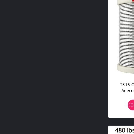
T316 
Acero
Con
CO