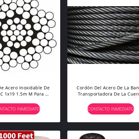
De Acero Inoxidable De
Cordón Del Acero De La Ba
C 1x19 1.5m M Para El
Transportadora De La Cuer
dor De La Ventana Del
De Alambre De Acero
Camión
1X19W+7x7 Usado Para
NTACTO INMEDIATO
CONTACTO INMEDIATO
Reforzar Las Correas De G