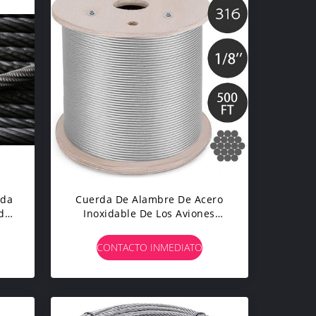
nda
Cuerda De Alambre De Acero
da
Inoxidable De Los Aviones
1x19 Del Decking De Los 500Ft
Que Cerca Con Barandilla
CONTACTO INMEDIATO
oma