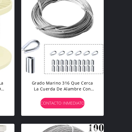
La
Grado Marino 316 Que Cerca
De
La Cuerda De Alambre Con
s
Barandilla De Acero
Inoxidable De Los Aviones 2m
CONTACTO INMEDIATO
M Del Equipo