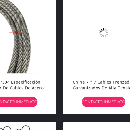
4 '304 Especificación
China 7 * 7 Cables Trenzad
ar De Cables De Acero
Galvanizados De Alta Tensi
dable Para Aeronaves,
De 1 Mm Y 1,8 Mm
icación, Tracción De
NTACTO INMEDIATO
CONTACTO INMEDIATO
móviles, Cuerda De
Elevación