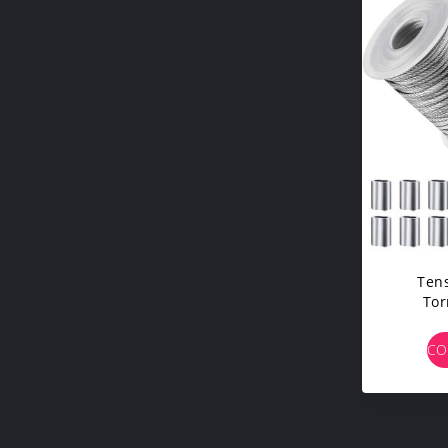
Tens
Tor
Alamb
Co
CO