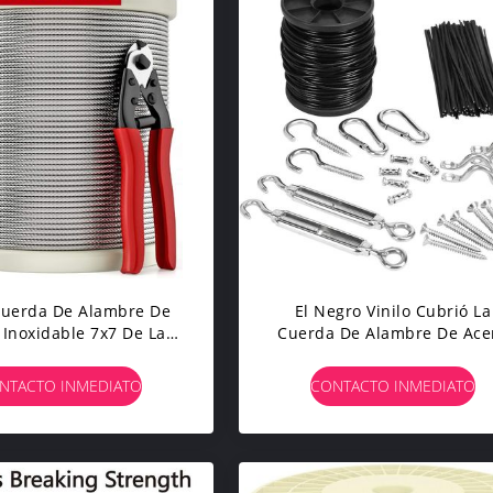
Cuerda De Alambre De
El Negro Vinilo Cubrió La
 Inoxidable 7x7 De La
Cuerda De Alambre De Ace
strucción El 1000FT
Inoxidable De 304 1,5
Milímetros
NTACTO INMEDIATO
CONTACTO INMEDIATO