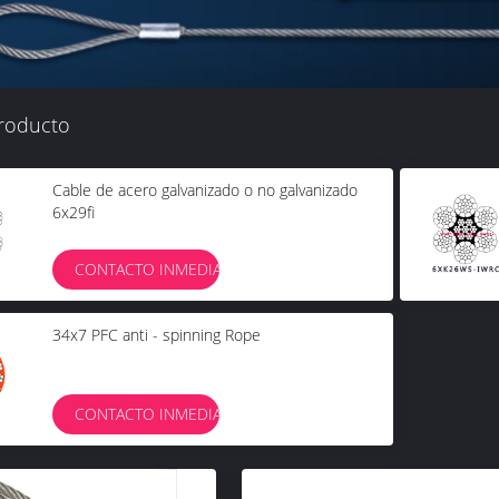
producto
Cable de acero galvanizado o no galvanizado
6x29fi
CONTACTO INMEDIATO
34x7 PFC anti - spinning Rope
CONTACTO INMEDIATO