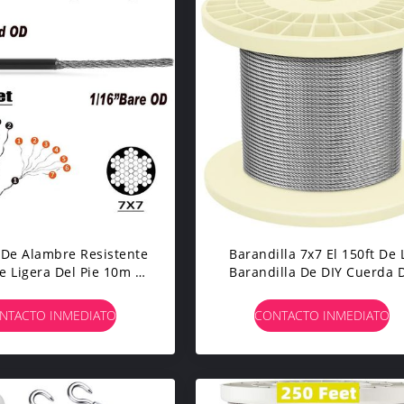
De Alambre Resistente
Barandilla 7x7 El 150ft De 
e Ligera Del Pie 10m M
Barandilla De DIY Cuerda 
l Equipo 150 De La
Alambre De 2,5 Milímetro
Secuencia
NTACTO INMEDIATO
CONTACTO INMEDIATO