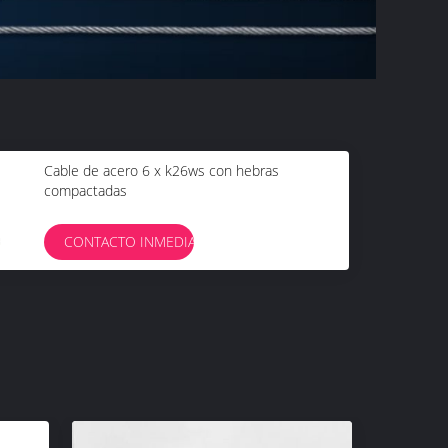
Cable de acero 6 x k26ws con hebras
compactadas
CONTACTO INMEDIATO