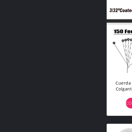
Cuerda 
Colgant
De
CO