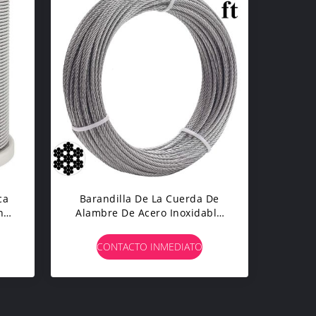
ca
Barandilla De La Cuerda De
n
Alambre De Acero Inoxidable
os
Del Decking DIY De La Verja
CONTACTO INMEDIATO