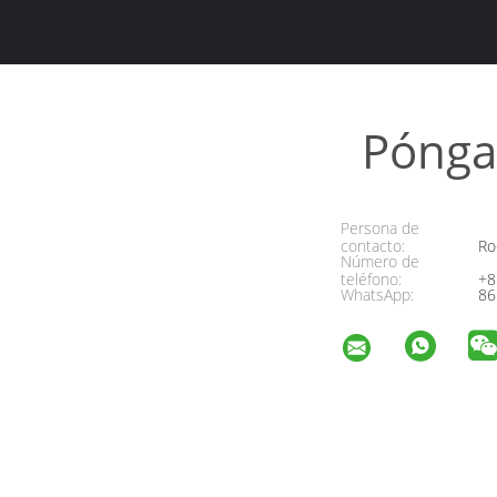
Pónga
Persona de
contacto:
Ro
Número de
teléfono:
+8
WhatsApp:
86