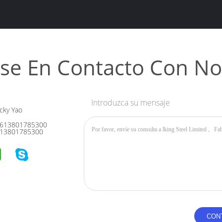
se En Contacto Con No
Introduzca su mensaje
cky Yao
613801785300
13801785300