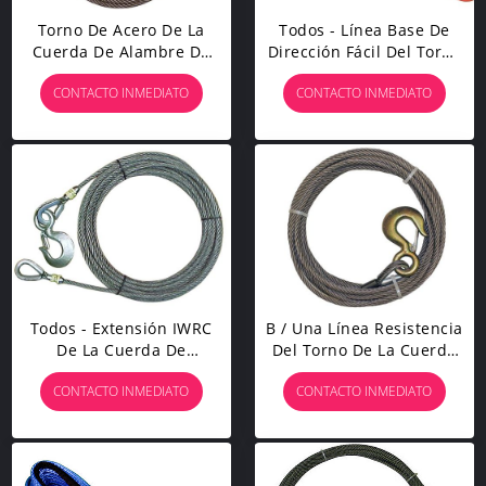
Torno De Acero De La
Todos - Línea Base De
Cuerda De Alambre De
Dirección Fácil Del Torno
La Base, Uno Mismo De
De La Cuerda De Acero
CONTACTO INMEDIATO
CONTACTO INMEDIATO
Acero Del Cable Del
Del Apretón De La
Torno Que Cierra Los
Fibra De La Durabilidad
Ganchos Del Eslabón
Fuerte
Giratorio
Todos - Extensión IWRC
B / Una Línea Resistencia
De La Cuerda De
Del Torno De La Cuerda
Alambre Del Apretón
Del Agolpamiento Del
CONTACTO INMEDIATO
CONTACTO INMEDIATO
Para La Línea Ojo Del
Gancho De La Aleación
Torno De Thimbled En
Alta Con La Captura De
Un Extremo
Seguridad