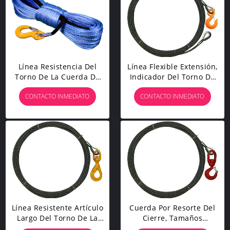
Línea Resistencia Del
Línea Flexible Extensión,
Torno De La Cuerda De
Indicador Del Torno De
La Fibra De UHMWPE De
Alambre Del Estándar
CONTACTO INMEDIATO
CONTACTO INMEDIATO
Abrasión Superior Del
0.3-11m M Del Cable AISI
Gancho Del Grado Que
Del Torno De La Cuerda
Apareja 80
Línea Resistente Artículo
Cuerda Por Resorte Del
Largo Del Torno De La
Cierre, Tamaños
Cuerda Del Gancho De
Múltiples Del Gancho