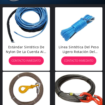
Estándar Sintético De
Línea Sintética Del Peso
Nylon De La Cuerda AISI
Ligero Rotación Del
Del Torno Para El Barco
Torno De La Cuerda No
CONTACTO INMEDIATO
CONTACTO INMEDIATO
Del Camión De Los
Con La Envoltura ATV
Tornos De SUV ATV UTV
UTV