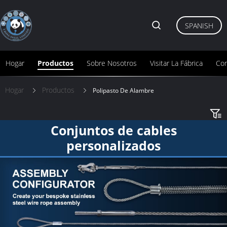
SPANISH
Hogar
Productos
Sobre Nosotros
Visitar La Fábrica
Con
Hogar
Productos
Polipasto De Alambre
Conjuntos de cables
personalizados