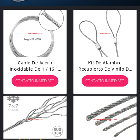
Cable De Acero
Kit De Alambre
Inoxidable De 1 / 16 "x
Recubierto De Vinilo De
66" 100 Piezas De
1 / 16 Pulgadas, Alambre
CONTACTO INMEDIATO
CONTACTO INMEDIATO
Aluminio Y 20 Piezas De
De Acero Inoxidable 304
Acero Inoxidable
De 330 Pies Con 50
Anillos De Aluminio Y 10
Abrazaderas