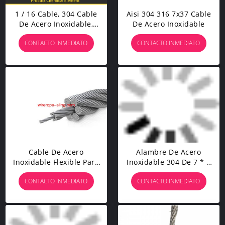
1 / 16 Cable, 304 Cable
Aisi 304 316 7x37 Cable
De Acero Inoxidable,
De Acero Inoxidable
Cable De Avión, 328 Pies,
CONTACTO INMEDIATO
CONTACTO INMEDIATO
Con 150 Mangas De
Aluminio
Cable De Acero
Alambre De Acero
Inoxidable Flexible Para
Inoxidable 304 De 7 * 7
Barandilla De Cable De
4,0 Mm Para El Conjunto
CONTACTO INMEDIATO
CONTACTO INMEDIATO
Acero Inoxidable
De Vías De Cable