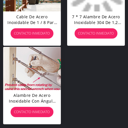
Cable De Acero
7 * 7 Alambre De Acero
Inoxidable De 1 / 8 Para
Inoxidable 304 De 1,2
Aeronaves, 7 X 7 200 Pies
Mm
CONTACTO INMEDIATO
CONTACTO INMEDIATO
T 316 Clase Marina
Alambre De Acero
Inoxidable Con Ángulo
Ajustable De 1 / 8
CONTACTO INMEDIATO
"conjunto De Barandilla
De Cable / Hardware De
Poste De Madera