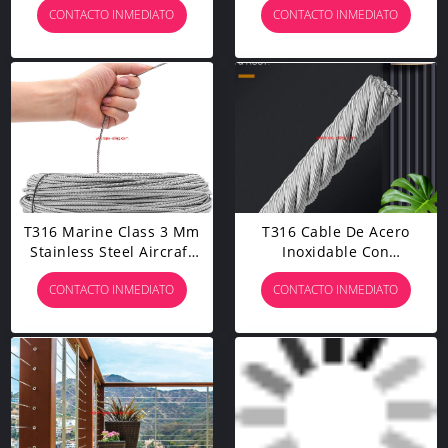
CONTACTO INMEDIATO
CONTACTO INMEDIATO
De Barandilla De Cable
De Cubierta, 7x7 100 /
164 Pies
T316 Marine Class 3 Mm
T316 Cable De Acero
Stainless Steel Aircraft
Inoxidable Con
Wire Rope Cable For
Cortadora, Cable De
CONTACTO INMEDIATO
CONTACTO INMEDIATO
Rails, Decks, DIY Rails,
Avión Para Barandillas
100 Feet
De Cubierta, 7 X 7
Hebras