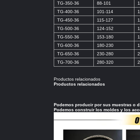
TG-350-36
88-101
1
TG-400-36
101-114
1
TG-450-36
115-127
1
TG-500-36
124-152
1
TG-550-36
153-180
1
TG-600-36
180-230
1
TG-650-36
230-280
2
TG-700-36
280-320
2
Productos relacionados
Productos relacionados
Podemos producir por sus muestras o d
Podemos construir los moldes y los acc