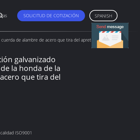
cias
SOLICITUD DE COTIZACIÓN
SPANISH
la cuerda de alambre de acero que tira del apretón
cción galvanizado
 de la honda de la
acero que tira del
 calidad ISO9001