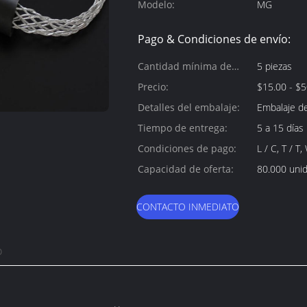
Modelo:
MG
Pago & Condiciones de envío:
Cantidad mínima de
5 piezas
pedido:
Precio:
$15.00 - $5
Detalles del embalaje:
Embalaje d
Tiempo de entrega:
5 a 15 días
Condiciones de pago:
L / C, T / T
Capacidad de oferta:
80.000 uni
CONTACTO INMEDIATO
o