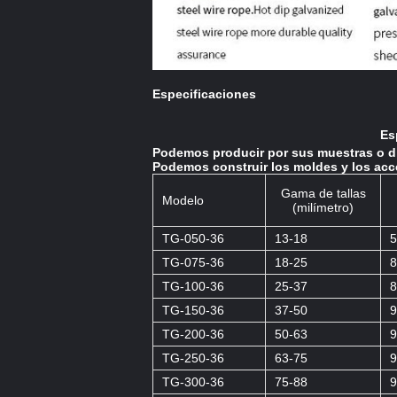
Especificaciones
Es
Podemos producir por sus muestras o d
Podemos construir los moldes y los acc
Gama de tallas
Modelo
(milímetro)
TG-050-36
13-18
5
TG-075-36
18-25
8
TG-100-36
25-37
8
TG-150-36
37-50
9
TG-200-36
50-63
9
TG-250-36
63-75
9
TG-300-36
75-88
9