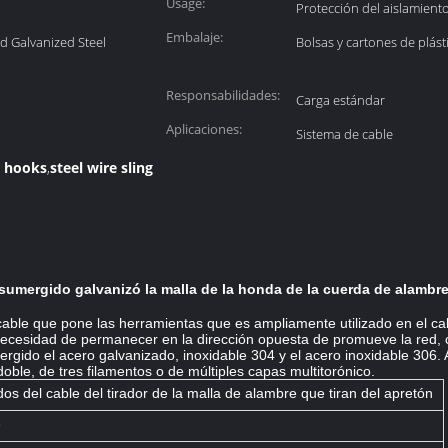
Usage:
Protección del aislamient
Embalaje:
ed Galvanized Steel
Bolsas y cartones de plást
Responsabilidades:
Carga estándar
Aplicaciones:
Sistema de cable
h hooks
steel wire sling
,
e-sumergido galvanizó la malla de la honda de la cuerda de alambr
 cable que pone las herramientas que es ampliamente utilizado en el ca
a necesidad de permanecer en la dirección opuesta de promueve la red,
mergido el acero galvanizado, inoxidable 304 y el acero inoxidable 306
oble, de tres filamentos o de múltiples capas multitorónico.
dos del cable del tirador de la malla de alambre que tiran del apretón
e