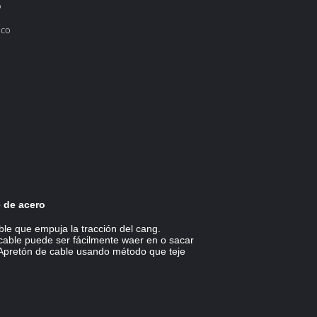
o
ico
e de acero
ble que empuja la tracción del cang.
 cable puede ser fácilmente waer en o sacar
. Apretón de cable usando método que teje