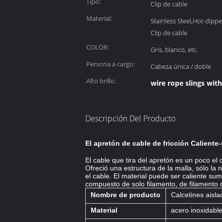
Tipo:
Clip de cable
Material:
Stainless Steel,Hot-dipp
Clip de cable
COLOR:
Gris, blanco, etc.
Persona a cargo:
Cabeza única / doble
Alto brillo:
wire rope slings wit
Descripción Del Producto
El apretón de cable de fricción Calient
El cable que tira del apretón es un poco el
Ofreció una estructura de la malla, sólo l
el cable. El material puede ser caliente su
compuesto de solo filamento, de filamento d
Nombre de producto
Calcetines aisla
Material
acero inoxidabl