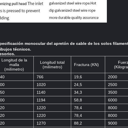
pecificación monocular del apretón de cable de los solos filamen
ibujos técnicos.
esorios.
Longitud de la
Longitud total
Fuer
malla
Fractura (KN)
(milímetro)
(Kilogr
(milímetro)
40
766
19,6
2000
00
1020
24,5
2500
50
1140
34,3
3500
00
1194
58,8
6000
20
1220
78,4
8000
20
1220
78,4
8000
20
1270
88,2
9000