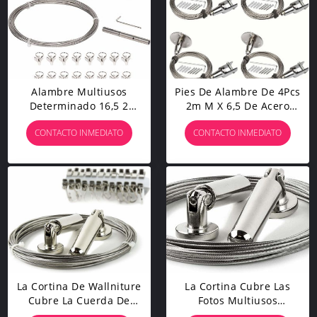
Alambre Multiusos
Pies De Alambre De 4Pcs
Determinado 16,5 2
2m M X 6,5 De Acero
Piecesy De Montaje Del
Inoxidable De La Cuerda
CONTACTO INMEDIATO
CONTACTO INMEDIATO
Acero Inoxidable De La
Con La Asamblea De La
Cuerda De Alambre De
Chaqueta Del Plástico
La Cortina
Protector
La Cortina De Wallniture
La Cortina Cubre Las
Cubre La Cuerda De
Fotos Multiusos
Alambre De Acero
Determinadas De La