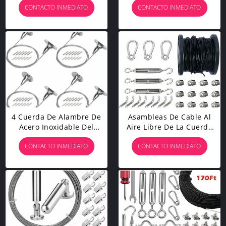
CONTACTO INMEDIATO
CONTACTO INMEDIATO
Inoxidable Fijada Con 24
Caída Del Sistema Del
Clips Multiusos
Reemplazo De La Cuerda
De Alambre
4 Cuerda De Alambre De
Asambleas De Cable Al
Acero Inoxidable Del
Aire Libre De La Cuerda
Equipo De Cables De La
De Alambre Del Equipo
CONTACTO INMEDIATO
CONTACTO INMEDIATO
Suspensión De Las PC
De La Suspensión De La
4m M Para La Pintura De
Secuencia Longitud De
La Cartelera
150 Pies