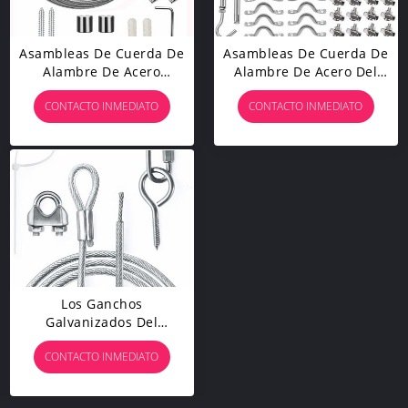
Asambleas De Cuerda De
Asambleas De Cuerda De
Alambre De Acero
Alambre De Acero Del
Inoxidable De La Cortina
170Ft Para La
CONTACTO INMEDIATO
CONTACTO INMEDIATO
De Ventana De 5 Metros
Suspensión Interior Y Al
Con 20 Clips
Aire Libre De La Luz De
La Secuencia
Los Ganchos
Galvanizados Del
Tornillo De La
CONTACTO INMEDIATO
Encrespadura Del
Alambre De Los
Torniquetes De Los