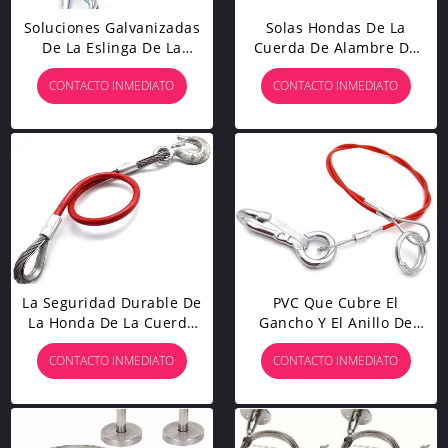
Soluciones Galvanizadas
Solas Hondas De La
De La Eslinga De La
Cuerda De Alambre De
Cuerda De Alambre Para
Acero Inoxidable De La
CONTACTO INMEDIATO
CONTACTO INMEDIATO
El Equipo Industrial De
Pierna Con El Gancho
Los Remolques
Del Cierre PARA La
Remolque Del Remolque
La Seguridad Durable De
PVC Que Cubre El
La Honda De La Cuerda
Gancho Y El Anillo De
De Alambre De Acero
Acero De Elevación De
CONTACTO INMEDIATO
CONTACTO INMEDIATO
Presionó La Cuerda De
Assemblied De La Honda
Alambre De Elevación
Del Cable Del Alambre
Del Coche De La Grúa De
Inoxidable
La Remolque Del Cable
De Alambre